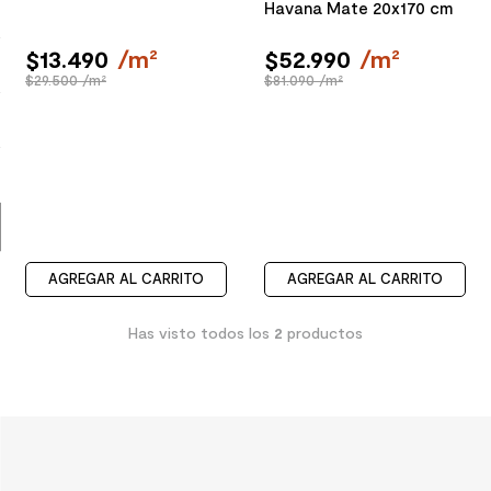
Havana Mate 20x170 cm
9
.
spc
$
13
.
490
/
m²
$
52
.
990
/
m²
10
.
columna ducha
$29.500 /m²
$81.090 /m²
AGREGAR AL CARRITO
AGREGAR AL CARRITO
Has visto todos los
2
productos