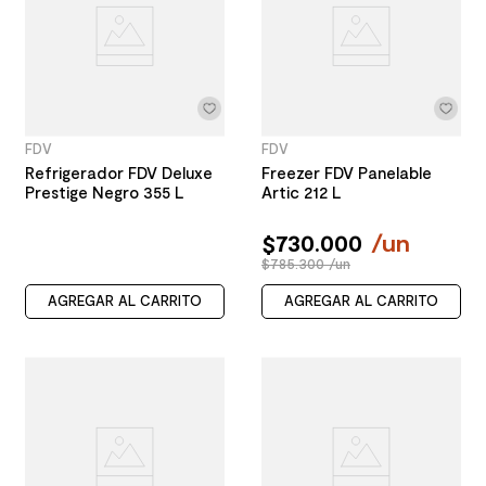
FDV
FDV
Refrigerador FDV Deluxe
Freezer FDV Panelable
Prestige Negro 355 L
Artic 212 L
$
730
.
000
/
un
$785.300 /un
AGREGAR AL CARRITO
AGREGAR AL CARRITO