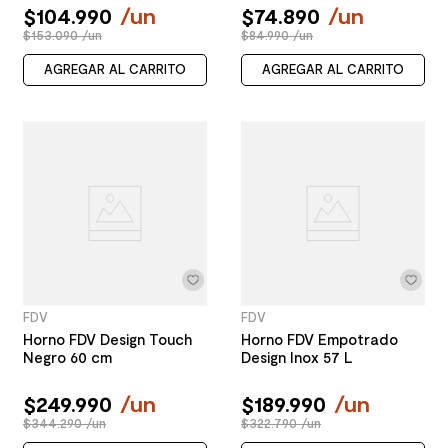
$
104
.
990
/
un
$
74
.
890
/
un
$153.090 /un
$84.990 /un
AGREGAR AL CARRITO
AGREGAR AL CARRITO
FDV
FDV
Horno FDV Design Touch
Horno FDV Empotrado
Negro 60 cm
Design Inox 57 L
$
249
.
990
/
un
$
189
.
990
/
un
$344.290 /un
$322.790 /un