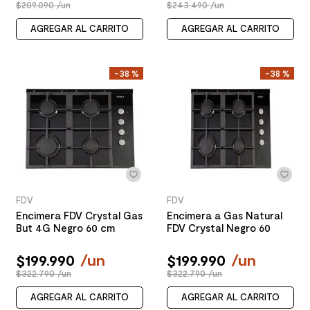
$209.090 /un
$243.490 /un
AGREGAR AL CARRITO
AGREGAR AL CARRITO
-
38 %
-
38 %
FDV
FDV
Encimera FDV Crystal Gas
Encimera a Gas Natural
But 4G Negro 60 cm
FDV Crystal Negro 60
$
199
.
990
/
un
$
199
.
990
/
un
$322.790 /un
$322.790 /un
AGREGAR AL CARRITO
AGREGAR AL CARRITO