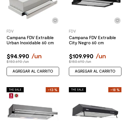
FDV
FDV
Campana FDV Extraíble
Campana FDV Extraíble
Urban Inoxidable 60 cm
City Negro 60 cm
$
94
.
990
/
un
$
109
.
990
/
un
$150.690 /un
$150.690 /un
AGREGAR AL CARRITO
AGREGAR AL CARRITO
-
13 %
-
18 %
THE SALE
THE SALE