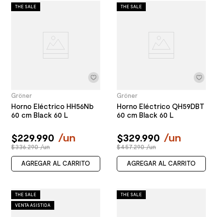
THE SALE
THE SALE
Gröner
Gröner
Horno Eléctrico HH56Nb
Horno Eléctrico QH59DBT
60 cm Black 60 L
60 cm Black 60 L
$
229
.
990
/
un
$
329
.
990
/
un
$336.290 /un
$457.290 /un
AGREGAR AL CARRITO
AGREGAR AL CARRITO
THE SALE
THE SALE
VENTA ASISTIDA