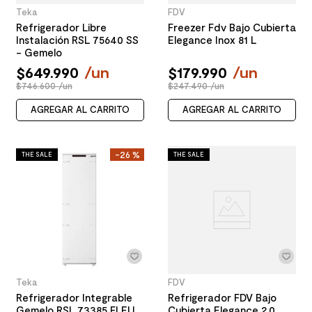
Teka
FDV
Refrigerador Libre
Freezer Fdv Bajo Cubierta
Instalación RSL 75640 SS
Elegance Inox 81 L
- Gemelo
$
649
.
990
/
un
$
179
.
990
/
un
$746.600 /un
$247.490 /un
AGREGAR AL CARRITO
AGREGAR AL CARRITO
-
26 %
THE SALE
THE SALE
Teka
FDV
Refrigerador Integrable
Refrigerador FDV Bajo
Gemelo RSL 73385 FI EU
Cubierta Elegance 2.0