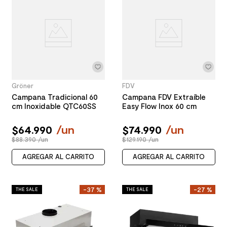
Gröner
FDV
Campana Tradicional 60
Campana FDV Extraíble
cm Inoxidable QTC60SS
Easy Flow Inox 60 cm
$
64
.
990
/
un
$
74
.
990
/
un
$88.390 /un
$129.190 /un
AGREGAR AL CARRITO
AGREGAR AL CARRITO
-
37 %
-
27 %
THE SALE
THE SALE