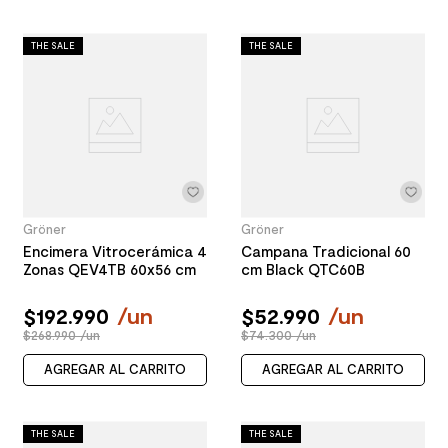
THE SALE
THE SALE
Gröner
Gröner
Encimera Vitrocerámica 4
Campana Tradicional 60
Zonas QEV4TB 60x56 cm
cm Black QTC60B
$
192
.
990
/
un
$
52
.
990
/
un
$268.990 /un
$74.300 /un
AGREGAR AL CARRITO
AGREGAR AL CARRITO
THE SALE
THE SALE