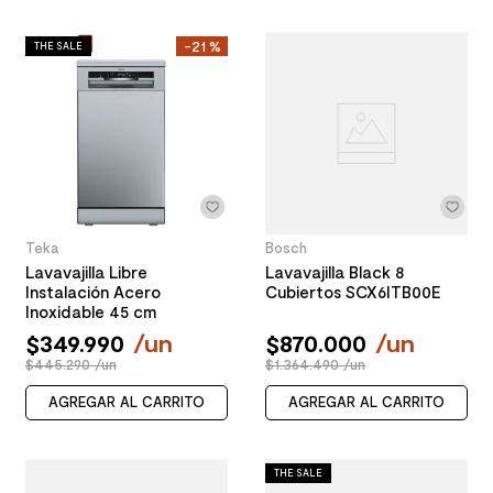
-
21 %
THE SALE
Teka
Bosch
Lavavajilla Libre
Lavavajilla Black 8
Instalación Acero
Cubiertos SCX6ITB00E
Inoxidable 45 cm
$
349
.
990
/
un
$
870
.
000
/
un
$445.290 /un
$1.364.490 /un
AGREGAR AL CARRITO
AGREGAR AL CARRITO
THE SALE