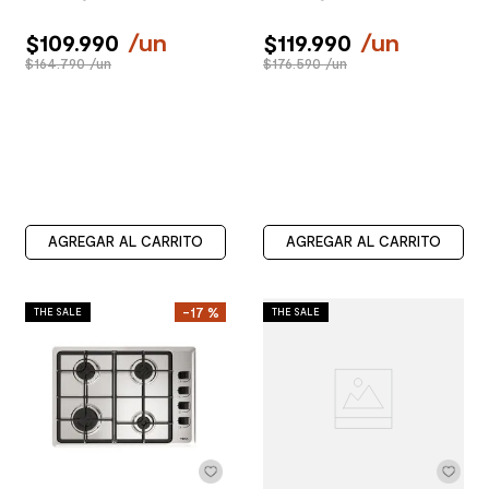
$
109
.
990
/
un
$
119
.
990
/
un
$164.790 /un
$176.590 /un
AGREGAR AL CARRITO
AGREGAR AL CARRITO
-
17 %
THE SALE
THE SALE