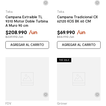
Teka
Teka
Campana Extraible TL
Campana Tradicional CX
9310 Motor Doble Turbina
62120 KOS BK 60 CM
A Muro 90 cm
$
208
.
990
/
un
$
69
.
990
/
un
$239.190 /un
$84.990 /un
AGREGAR AL CARRITO
AGREGAR AL CARRITO
THE SALE
FDV
Gröner