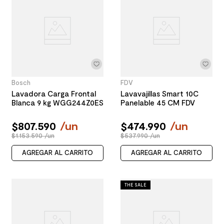
Bosch
FDV
Lavadora Carga Frontal
Lavavajillas Smart 10C
Blanca 9 kg WGG244Z0ES
Panelable 45 CM FDV
$
807
.
590
/
un
$
474
.
990
/
un
$1.153.590 /un
$537.990 /un
AGREGAR AL CARRITO
AGREGAR AL CARRITO
THE SALE