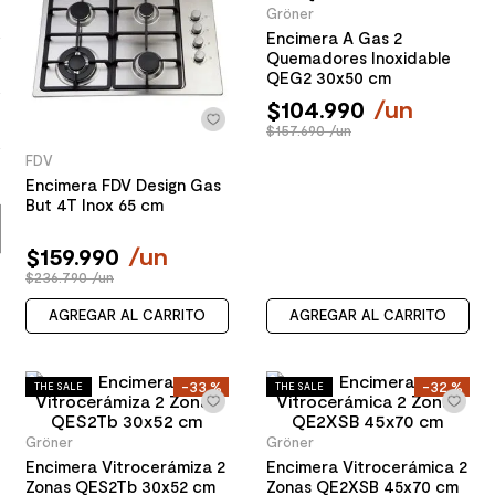
Gröner
9
.
spc
Encimera A Gas 2
Quemadores Inoxidable
10
.
columna ducha
QEG2 30x50 cm
$
104
.
990
/
un
$157.690 /un
FDV
Encimera FDV Design Gas
But 4T Inox 65 cm
$
159
.
990
/
un
$236.790 /un
AGREGAR AL CARRITO
AGREGAR AL CARRITO
-
33 %
-
32 %
THE SALE
THE SALE
Gröner
Gröner
Encimera Vitrocerámiza 2
Encimera Vitrocerámica 2
Zonas QES2Tb 30x52 cm
Zonas QE2XSB 45x70 cm