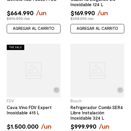
Inoxidable 124 L
$
664
.
990
/
un
$
169
.
990
/
un
$896.590 /un
$258.290 /un
AGREGAR AL CARRITO
AGREGAR AL CARRITO
THE SALE
FDV
Bosch
Cava Vino FDV Expert
Refrigerador Combi SER4
Inoxidable 415 L
Libre Instalación
Inoxidable 324 L
$
1
.
500
.
000
/
un
$
999
.
990
/
un