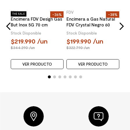
FDV
Teka
FDV
13%
THE SALE
-39%
THE SALE
-17%
Encimera FDV Signature
Encimera Gas HLX540
Enc
nity
Gas Nat Negro 60 cm
KBN0C IX Natural 4P
Ino
Stock Disponible
Stock Disponible
229.990
/un
154.990
/un
2
376.590
/un
185.990
/un
43
VER PRODUCTO
VER PRODUCTO