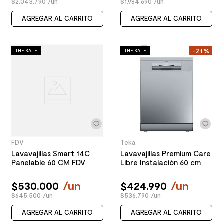
$2.043.790 /un
$1.984.690 /un
AGREGAR AL CARRITO
AGREGAR AL CARRITO
-
21 %
THE SALE
THE SALE
FDV
Teka
Lavavajillas Smart 14C
Lavavajillas Premium Care
Panelable 60 CM FDV
Libre Instalación 60 cm
$
530
.
000
/
un
$
424
.
990
/
un
$645.500 /un
$536.790 /un
AGREGAR AL CARRITO
AGREGAR AL CARRITO