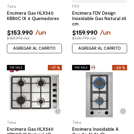
Teka
FDV
Encimera Gas HLX540
Encimera FDV Design
KBB0C IX 4 Quemadores
Inoxidable Gas Natural 65
cm
$
153
.
990
/
un
$
159
.
990
/
un
$185.990 /un
$236.790 /un
AGREGAR AL CARRITO
AGREGAR AL CARRITO
-
17 %
-
20 %
THE SALE
THE SALE
Teka
Teka
Encimera Gas HLX540
Encimera Inoxidable A