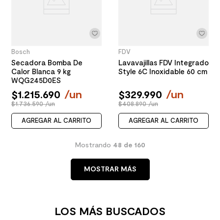
Bosch
FDV
Secadora Bomba De
Lavavajillas FDV Integrado
Calor Blanca 9 kg
Style 6C Inoxidable 60 cm
WQG245D0ES
$
1
.
215
.
690
/
un
$
329
.
990
/
un
$1.736.590 /un
$408.890 /un
AGREGAR AL CARRITO
AGREGAR AL CARRITO
Mostrando
48 de 160
MOSTRAR MÁS
LOS MÁS BUSCADOS