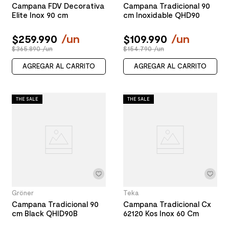
Campana FDV Decorativa
Campana Tradicional 90
Elite Inox 90 cm
cm Inoxidable QHD90
$
259
.
990
/
un
$
109
.
990
/
un
$365.890 /un
$154.790 /un
AGREGAR AL CARRITO
AGREGAR AL CARRITO
THE SALE
THE SALE
Gröner
Teka
Campana Tradicional 90
Campana Tradicional Cx
cm Black QHID90B
62120 Kos Inox 60 Cm