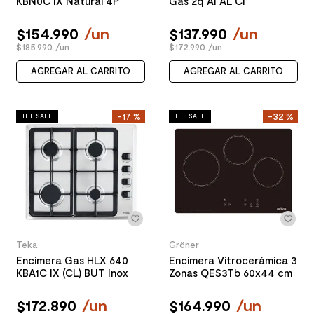
KBN0C IX Natural 4P
Gas 2q AI AL CI
$
154
.
990
/
un
$
137
.
990
/
un
$185.990 /un
$172.990 /un
AGREGAR AL CARRITO
AGREGAR AL CARRITO
-
17 %
-
32 %
THE SALE
THE SALE
Teka
Gröner
Encimera Gas HLX 640
Encimera Vitrocerámica 3
KBA1C IX (CL) BUT Inox
Zonas QES3Tb 60x44 cm
$
172
.
890
/
un
$
164
.
990
/
un