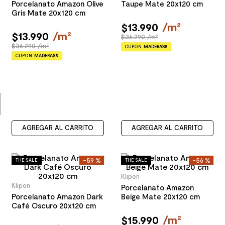
Porcelanato Amazon Olive
Taupe Mate 20x120 cm
Gris Mate 20x120 cm
9
.
spc
$
13
.
990
/
m²
10
.
columna ducha
$
13
.
990
/
m²
$36.290 /m²
$36.290 /m²
CUPÓN:
MADERAS5
CUPÓN:
MADERAS5
AGREGAR AL CARRITO
AGREGAR AL CARRITO
-
59 %
-
56 %
THE SALE
THE SALE
Klipen
Klipen
Porcelanato Amazon
Porcelanato Amazon Dark
Beige Mate 20x120 cm
Café Oscuro 20x120 cm
$
15
.
990
/
m²