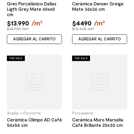
Gres Porcelánico Dallas
Cerámica Denver Greige
Ligth Grey Mate 60x60
Mate 36x36 cm
cm
$
13
.
990
/
m²
$
4490
/
m²
$28.990 /m²
$13.490 /m²
AGREGAR AL CARRITO
AGREGAR AL CARRITO
THE SALE
THE SALE
Arielle + Pisoforte
Porcelanite
Cerámica Olimpo AD Café
Cerámica Muro Marsella
54x54 cm
Café Brillante 20x30 cm