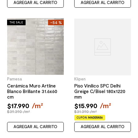
AGREGAR AL CARRITO
AGREGAR AL CARRITO
-
54 %
THE SALE
Pamesa
Klipen
Cerámica Muro Artline
Piso Vinílico SPC Delhi
Blanco Brillante 31.6x60
Greige C/Bisel 180x1220
cm
mm
$
17
.
990
/
m²
$
15
.
990
/
m²
$39.390 /m²
$31.390 /m²
CUPÓN:
MADERAS5
AGREGAR AL CARRITO
AGREGAR AL CARRITO