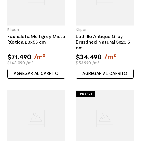
Klipen
Klipen
Fachaleta Multigrey Mixta
Ladrillo Antique Grey
Rústica 20x55 cm
Brusdhed Natural 5x23.5
cm
$
71
.
490
/
m²
$
34
.
490
/
m²
$143.090 /m²
$53.990 /m²
AGREGAR AL CARRITO
AGREGAR AL CARRITO
THE SALE