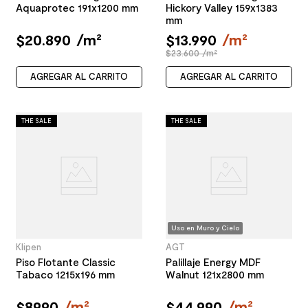
Aquaprotec 191x1200 mm
Hickory Valley 159x1383
mm
$
20
.
890
/
m²
$
13
.
990
/
m²
$23.600 /m²
AGREGAR AL CARRITO
AGREGAR AL CARRITO
THE SALE
THE SALE
Uso en Muro y Cielo
Klipen
AGT
Piso Flotante Classic
Palillaje Energy MDF
Tabaco 1215x196 mm
Walnut 121x2800 mm
$
8990
/
m²
$
44
.
990
/
m²