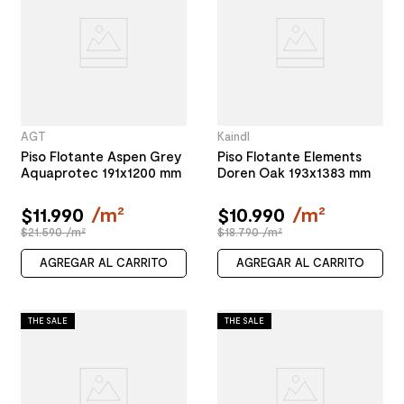
AGT
Kaindl
Piso Flotante Aspen Grey
Piso Flotante Elements
Aquaprotec 191x1200 mm
Doren Oak 193x1383 mm
$
11
.
990
/
m²
$
10
.
990
/
m²
$21.590 /m²
$18.790 /m²
AGREGAR AL CARRITO
AGREGAR AL CARRITO
THE SALE
THE SALE