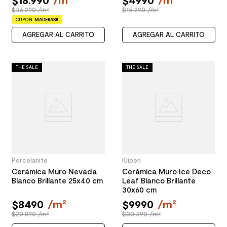
$36.290 /m²
$15.290 /m²
CUPÓN:
MADERAS5
AGREGAR AL CARRITO
AGREGAR AL CARRITO
THE SALE
THE SALE
Porcelanite
Klipen
Cerámica Muro Nevada
Cerámica Muro Ice Deco
Blanco Brillante 25x40 cm
Leaf Blanco Brillante
30x60 cm
$
8490
/
m²
$
9990
/
m²
$20.890 /m²
$30.390 /m²