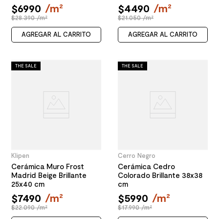
$
6990
/
m²
$
4490
/
m²
$28.390 /m²
$21.050 /m²
AGREGAR AL CARRITO
AGREGAR AL CARRITO
THE SALE
THE SALE
Klipen
Cerro Negro
Cerámica Muro Frost
Cerámica Cedro
Madrid Beige Brillante
Colorado Brillante 38x38
25x40 cm
cm
$
7490
/
m²
$
5990
/
m²
$22.090 /m²
$17.990 /m²