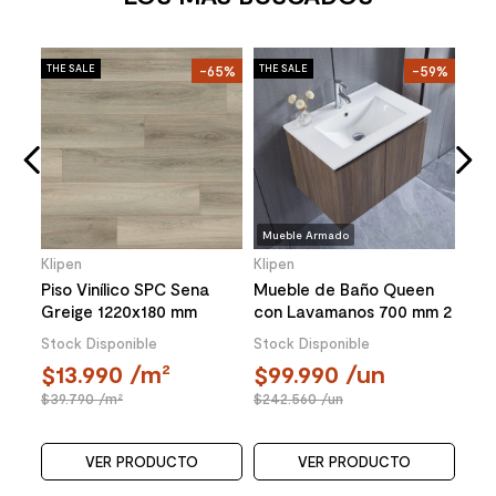
Klip
41%
THE SALE
-65%
THE SALE
-59%
THE 
Por
Oli
cm
Stoc
1
36
Mueble Armado
Klipen
Klipen
Piso Vinílico SPC Sena
Mueble de Baño Queen
Greige 1220x180 mm
con Lavamanos 700 mm 2
Puertas Choco
Stock Disponible
Stock Disponible
13.990
/m²
99.990
/un
39.790
/m²
242.560
/un
VER PRODUCTO
VER PRODUCTO