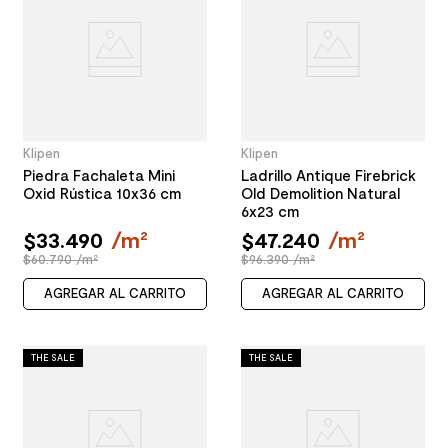
Klipen
Klipen
Piedra Fachaleta Mini
Ladrillo Antique Firebrick
Oxid Rústica 10x36 cm
Old Demolition Natural
6x23 cm
$
33
.
490
/
m²
$
47
.
240
/
m²
$60.790 /m²
$96.390 /m²
AGREGAR AL CARRITO
AGREGAR AL CARRITO
THE SALE
THE SALE