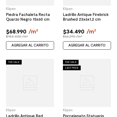
Klipen
Klipen
Piedra Fachaleta Recta
Ladrillo Antique Firebrick
Quarzo Negro 15x60 cm
Brushed 23x6x1,2 cm
$
68
.
990
/
m²
$
34
.
490
/
m²
$154.400 /m²
$66.290 /m²
AGREGAR AL CARRITO
AGREGAR AL CARRITO
THE SALE
THE SALE
LAST PRICE
Klipen
Klipen
Ladrillo Antique Red
Porcelanato Statuario