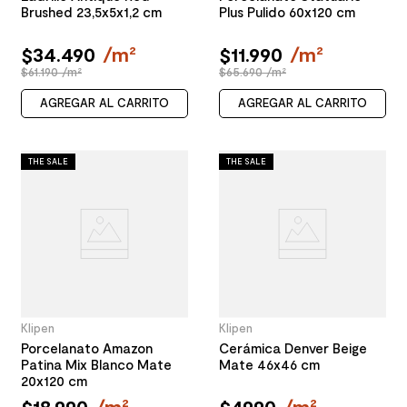
Brushed 23,5x5x1,2 cm
Plus Pulido 60x120 cm
$
34
.
490
/
m²
$
11
.
990
/
m²
$61.190 /m²
$65.690 /m²
AGREGAR AL CARRITO
AGREGAR AL CARRITO
THE SALE
THE SALE
Klipen
Klipen
Porcelanato Amazon
Cerámica Denver Beige
Patina Mix Blanco Mate
Mate 46x46 cm
20x120 cm
$
18
.
990
/
m²
$
4990
/
m²