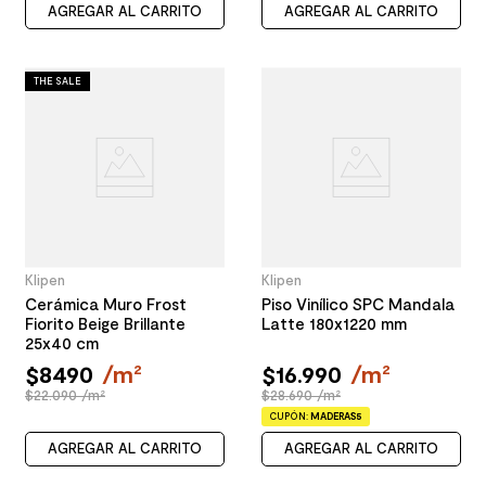
AGREGAR AL CARRITO
AGREGAR AL CARRITO
THE SALE
Klipen
Klipen
Cerámica Muro Frost
Piso Vinílico SPC Mandala
Fiorito Beige Brillante
Latte 180x1220 mm
25x40 cm
$
8490
/
m²
$
16
.
990
/
m²
$22.090 /m²
$28.690 /m²
CUPÓN:
MADERAS5
AGREGAR AL CARRITO
AGREGAR AL CARRITO