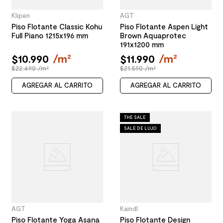
Klipen
AGT
Piso Flotante Classic Kohu
Piso Flotante Aspen Light
Full Piano 1215x196 mm
Brown Aquaprotec
191x1200 mm
$
10
.
990
/
m²
$
11
.
990
/
m²
$22.490 /m²
$21.590 /m²
AGREGAR AL CARRITO
AGREGAR AL CARRITO
THE SALE
SALE DE LUJO
AGT
Kaindl
Piso Flotante Yoga Asana
Piso Flotante Design