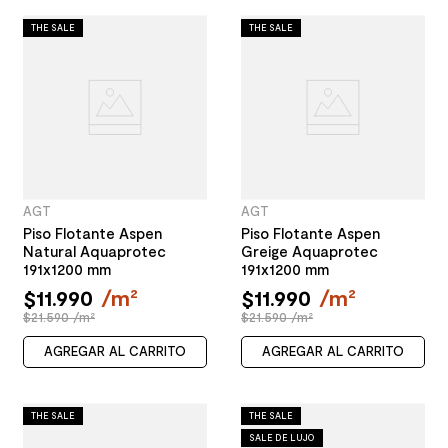
THE SALE
THE SALE
AGT
AGT
Piso Flotante Aspen
Piso Flotante Aspen
Natural Aquaprotec
Greige Aquaprotec
191x1200 mm
191x1200 mm
$
11
.
990
/
m²
$
11
.
990
/
m²
$21.590 /m²
$21.590 /m²
AGREGAR AL CARRITO
AGREGAR AL CARRITO
THE SALE
THE SALE
SALE DE LUJO