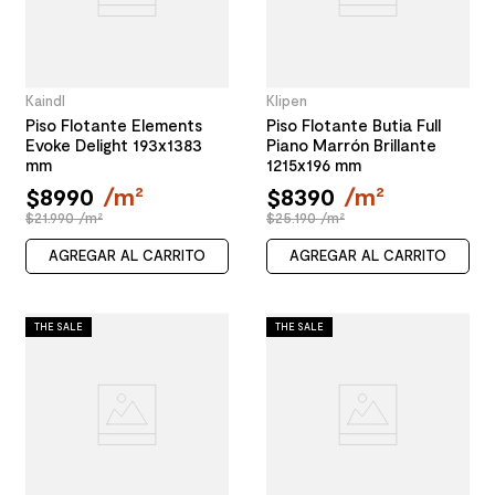
Kaindl
Klipen
Piso Flotante Elements
Piso Flotante Butia Full
Evoke Delight 193x1383
Piano Marrón Brillante
mm
1215x196 mm
$
8990
/
m²
$
8390
/
m²
$21.990 /m²
$25.190 /m²
AGREGAR AL CARRITO
AGREGAR AL CARRITO
THE SALE
THE SALE