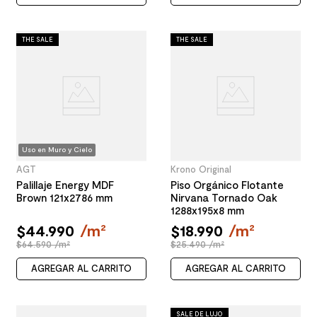
THE SALE
THE SALE
Uso en Muro y Cielo
AGT
Krono Original
Palillaje Energy MDF
Piso Orgánico Flotante
Brown 121x2786 mm
Nirvana Tornado Oak
1288x195x8 mm
$
44
.
990
/
m²
$
18
.
990
/
m²
$64.590 /m²
$25.490 /m²
AGREGAR AL CARRITO
AGREGAR AL CARRITO
SALE DE LUJO