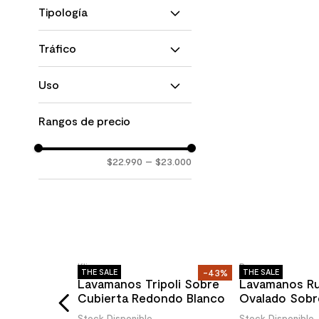
Mate
Tipología
Porcelanato Técnico Todo
Tráfico
Masa
Alto Tráfico
Uso
Piso y Muro
Rangos de precio
Solo Piso
$22.990
–
$23.000
-70%
THE SALE
-43%
THE SALE
manos Urban
anco Mate