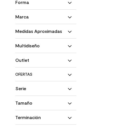
Exterior
Forma
No Vidente
Interior
Cuadrado
Marca
Klipen
Medidas Aproximadas
Marazzi
Menor a 30 cms
Multidiseño
Menor a 6 caras
Outlet
NO
SI
Serie
Autonomy
Tamaño
Orbit
Pequeño
Terminación