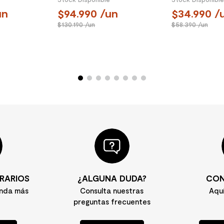
Klipen
Klipen
uy Ohtake
Grifería Cocina Roma
Grifería La
e Cubierta
Extraíble 1 Jet Cromo
home Alta 2
lanco
Stock Disponible
Stock Disponible
un
94.990
/un
34.990
/
130.190
/un
58.390
/un