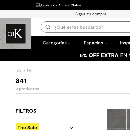
Envíos de Arica a Chiloé
Categorías
Espacios
Inspírate
Sigue tu compra
TÉRMINOS 
¿Qué estás buscando?
1
.
mueble b
TÉRMINOS MÁS BUSCADOS
2
.
mampara
Categorías
Espacios
Insp
1
.
mueble baño
3
.
lavaplato
2
.
mampara
4
.
ceramica
3
.
lavaplatos
841
5
.
espejo
4
.
ceramica muro
841
6
.
porcelan
5
.
espejo
2
productos
7
.
piso vinil
6
.
porcelanato mate
8
.
receptac
7
.
piso vinilico
FILTROS
9
.
spc
8
.
receptaculo
10
.
columna 
The Sale
9
.
spc