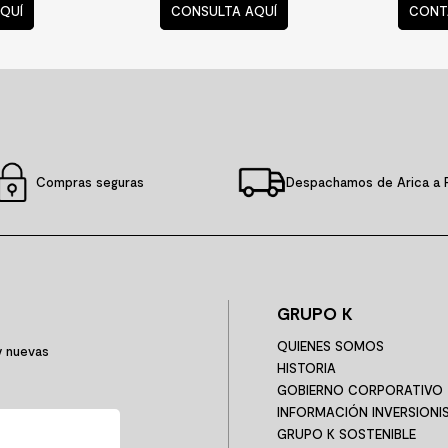
RARIOS
¿ALGUNA DUDA?
CON
enda más
Consulta nuestras
Aqu
preguntas frecuentes
QUÍ
CONSULTA AQUÍ
CONT
Compras seguras
Despachamos de Arica a 