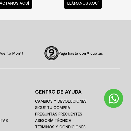
TÁCTANOS
VENTA TELEFÓNICA
í te podemos
¿Quieres comprar?
ayudar
Llámanos
ÁCTANOS AQUÍ
LLÁMANOS AQUÍ
Puerto Montt
Paga hasta con 9 cuotas