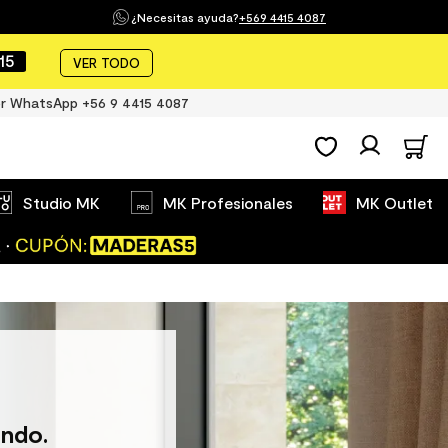
¿Necesitas ayuda?
+569 4415 4087
14
VER TODO
r WhatsApp +56 9 4415 4087
Studio MK
MK Profesionales
MK Outlet
ndo.