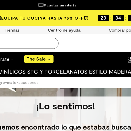
¿Qué estás buscando?
9 cuotas sin interés
The Sale
:
:
23
34
💥EQUIPA TU COCINA HASTA 75% OFF💥
MÁS BUSCADOS
Tiendas
Centro de ayuda
Comprar po
año
s
The Sale
írate
 muro
ato mate
gro-mate-accesorios
ico
¡Lo sentimos!
ulo
ducha
hemos encontrado lo que estabas busca