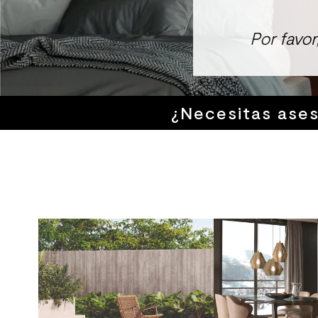
8
.
receptaculo
Por favo
9
.
spc
10
.
columna ducha
¿Necesitas ase