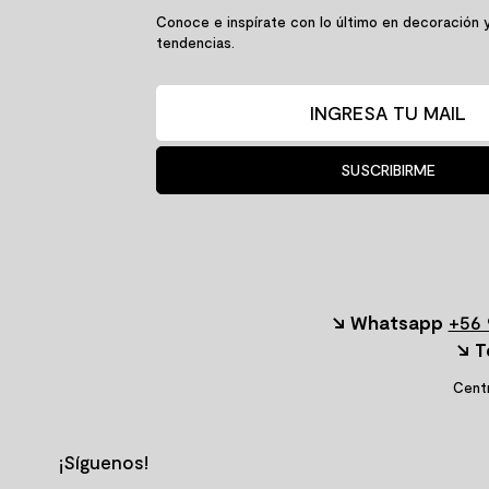
Conoce e inspírate con lo último en decoración 
tendencias.
SUSCRIBIRME
↘ Whatsapp
+56 
↘ T
Centr
¡Síguenos!