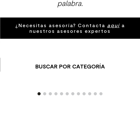
palabra.
9
.
spc
10
.
columna ducha
¿Necesitas asesoría? Contacta
aquí
a
nuestros asesores expertos
BUSCAR POR CATEGORÍA