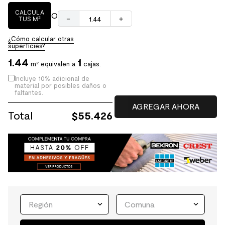
CALCULA
O
－
＋
TUS M²
¿Cómo calcular otras
superficies?
1.44
1
m² equivalen a
cajas.
Incluye 10% adicional de
material por posibles daños o
faltantes.
Total
$
55.426
Región
Comuna