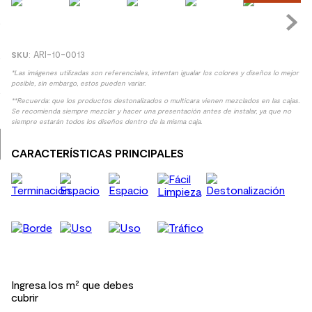
8
.
spc
9
.
receptaculo
:
ARI-10-0013
10
.
columna ducha
*Las imágenes utilizadas son referenciales, intentan igualar los colores y diseños lo mejor
posible, sin embargo, estos pueden variar.
**Recuerda: que los productos destonalizados o multicara vienen mezclados en las cajas.
Se recomienda siempre mezclar y hacer una presentación antes de instalar, ya que no
siempre estarán todos los diseños dentro de la misma caja.
CARACTERÍSTICAS PRINCIPALES
Ingresa los m² que debes
cubrir