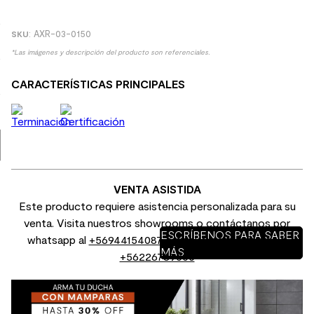
9
.
spc
:
AXR-03-0150
10
.
columna ducha
*Las imágenes y descripción del producto son referenciales.
CARACTERÍSTICAS PRINCIPALES
VENTA ASISTIDA
Este producto requiere asistencia personalizada para su
venta. Visita nuestros showrooms o contáctanos por
ESCRÍBENOS PARA SABER
whatsapp al
+56944154087
o por venta telefónica al
MÁS
+56226789000