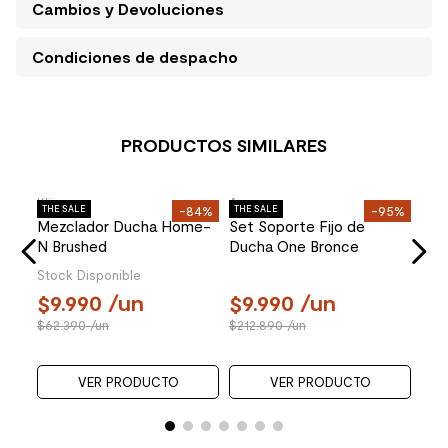
Cambios y Devoluciones
Condiciones de despacho
PRODUCTOS SIMILARES
Klipen
Docol
Klip
87%
THE SALE
-49%
THE SALE
-72%
THE 
lis
Mezclador Ducha Trend
Mezclador Ducha Mix
Mez
expotrado 1 vía Gun Grey
Empotrado 1 Via 931270
Emp
d
Brushed Graphite
Gun
Stock Disponible
Stoc
39.990
/un
59.990
/un
3
77.690
/un
211.290
/un
53
VER PRODUCTO
VER PRODUCTO