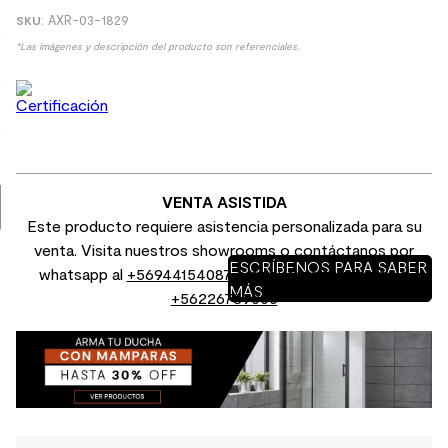
:
AXR-03-1829
9
.
spc
*Las imágenes y descripción del producto son referenciales.
10
.
columna ducha
VENTA ASISTIDA
Este producto requiere asistencia personalizada para su
venta. Visita nuestros showrooms o contáctanos por
ESCRÍBENOS PARA SABER
whatsapp al
+56944154087
o por venta telefónica al
MÁS
+56226789000