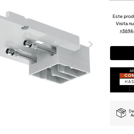
Este produ
Visita n
+5694
De
A