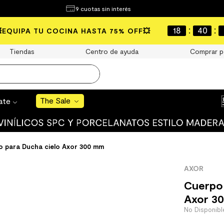
¿Qué estás buscando?
9 cuotas sin interés
e Sale
:
:
18
40
💥EQUIPA TU COCINA HASTA 75% OFF💥
S BUSCADOS
Tiendas
Centro de ayuda
Comprar p
o
The Sale
rate
uro
 mate
o para Ducha cielo Axor 300 mm
AXOR
Cuerpo 
Axor 3
cha