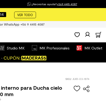
¿Necesitas ayuda?
+569 4415 4087
14
VER TODO
or WhatsApp +56 9 4415 4087
Studio MK
MK Profesionales
MK Outlet
:
AXR-03-1874
interno para Ducha cielo
00 mm