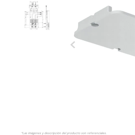
8
.
receptaculo
9
.
spc
10
.
columna ducha
*Las imágenes y descripción del producto son referenciales.