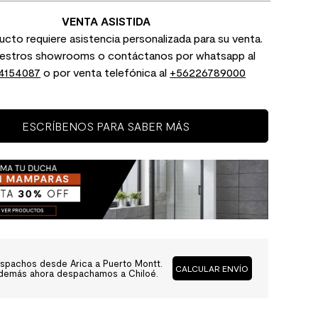
VENTA ASISTIDA
cto requiere asistencia personalizada para su venta.
uestros showrooms o contáctanos por whatsapp al
4154087
o por venta telefónica al
+56226789000
ESCRÍBENOS PARA SABER MÁS
spachos desde Arica a Puerto Montt.
CALCULAR ENVÍO
demás ahora despachamos a Chiloé.