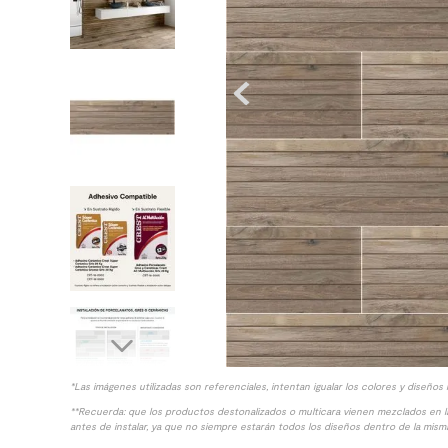
10
.
columna ducha
*Las imágenes utilizadas son referenciales, intentan igualar los colores y diseños 
**Recuerda: que los productos destonalizados o multicara vienen mezclados en 
antes de instalar, ya que no siempre estarán todos los diseños dentro de la misma