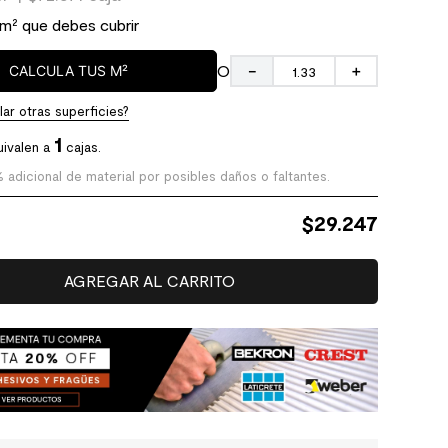
 m² que debes cubrir
O
CALCULA TUS M²
－
＋
ar otras superficies?
1
ivalen a
cajas.
% adicional de material por posibles daños o faltantes.
$
29.247
AGREGAR AL CARRITO