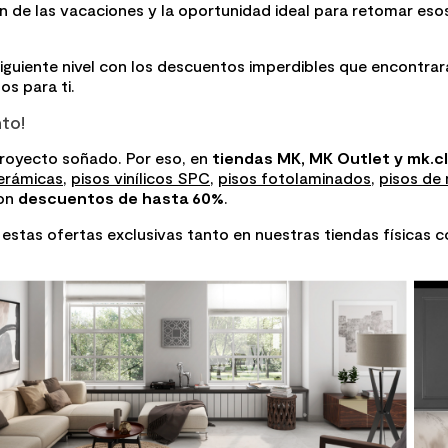
 fin de las vacaciones y la oportunidad ideal para retomar e
iguiente nivel con los descuentos imperdibles que encontrar
s para ti.
to!
proyecto soñado. Por eso, en
tiendas MK, MK Outlet y mk.cl
erámicas
,
pisos vinílicos SPC
,
pisos fotolaminados
,
pisos de
on
descuentos de hasta 60%
.
s estas ofertas exclusivas tanto en nuestras tiendas físicas 