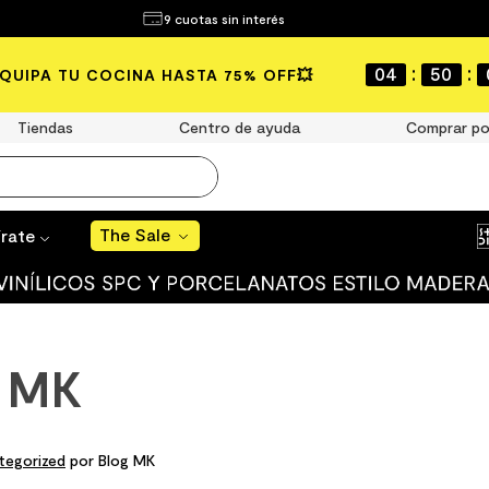
¿Qué estás buscando?
9 cuotas sin interés
The Sale
:
:
04
50
EQUIPA TU COCINA HASTA 75% OFF💥
MÁS BUSCADOS
año
Tiendas
Centro de ayuda
Comprar po
s
The Sale
 muro
írate
ato mate
ico
n MK
ulo
tegorized
por Blog MK
ducha