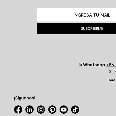
SUSCRIBIRME
↘ Whatsapp
+56 
↘ T
Centr
¡Síguenos!