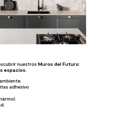
escubrir nuestros
Muros del Futuro
:
s espacios.
ambiente.
itas adhesivo
mármol.
ad.