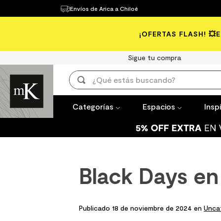
Envíos de Arica a Chiloé
Categorías
Espacios
Inspírate
¡OFERTAS FLASH! 💥
TÉRMINOS 
1
.
mueble b
Sigue tu compra
2
.
mampara
¿Qué estás buscando?
3
.
lavaplato
TÉRMINOS MÁS BUSCADOS
4
.
ceramica
Categorías
Espacios
Insp
1
.
mueble baño
5
.
espejo
2
.
mampara
6
.
porcelan
3
.
lavaplatos
7
.
piso vinil
Black Days e
4
.
ceramica muro
8
.
receptac
5
.
espejo
9
.
spc
6
.
porcelanato mate
Publicado 18 de noviembre de 2024 en
Unca
10
.
columna 
7
.
piso vinilico