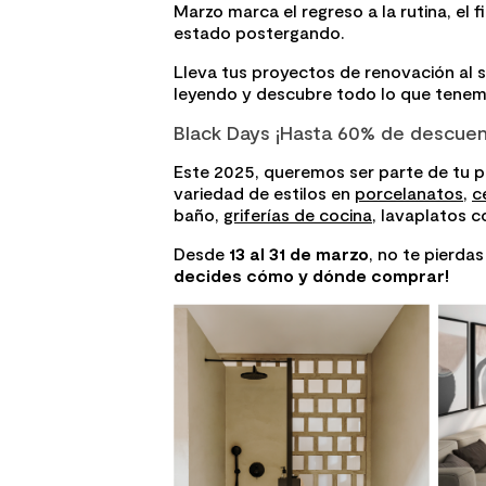
Marzo marca el regreso a la rutina, el
estado postergando.
8
.
receptaculo
Lleva tus proyectos de renovación al s
9
.
spc
leyendo y descubre todo lo que tenemo
10
.
columna ducha
Black Days ¡Hasta 60% de descuen
Este 2025, queremos ser parte de tu 
variedad de estilos en
porcelanatos
,
c
baño,
griferías de cocina
, lavaplatos
c
Desde
13 al 31 de marzo
, no te pierda
decides cómo y dónde comprar!