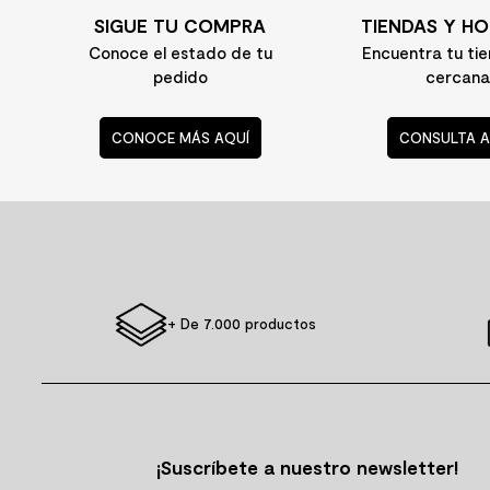
SIGUE TU COMPRA
TIENDAS Y HO
10
.
columna ducha
Conoce el estado de tu
Encuentra tu ti
pedido
cercana
CONOCE MÁS AQUÍ
CONSULTA A
+ De 7.000 productos
¡Suscríbete a nuestro newsletter!