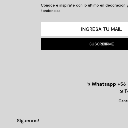
Conoce e inspírate con lo último en decoración 
tendencias.
SUSCRIBIRME
↘ Whatsapp
+56 
↘ T
Centr
¡Síguenos!