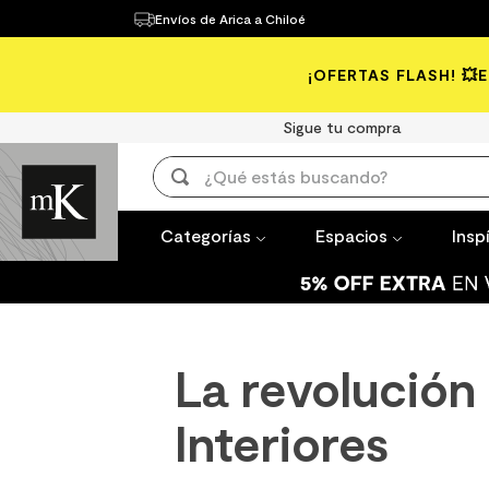
Envíos de Arica a Chiloé
Categorías
Espacios
Inspírate
¡OFERTAS FLASH! 💥
TÉRMINOS 
1
.
mueble b
Sigue tu compra
2
.
mampara
¿Qué estás buscando?
3
.
lavaplato
TÉRMINOS MÁS BUSCADOS
4
.
ceramica
Categorías
Espacios
Insp
1
.
mueble baño
5
.
porcelan
2
.
mampara
6
.
espejo
3
.
lavaplatos
7
.
piso vinil
La revolución
4
.
ceramica muro
8
.
receptac
5
.
porcelanato mate
Interiores
9
.
spc
6
.
espejo
10
.
columna 
7
.
piso vinilico