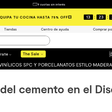
¿Qué estás buscando?
9 cuotas sin interés
The Sale
:
:
13
23
EQUIPA TU COCINA HASTA 75% OFF💥
MÁS BUSCADOS
año
Tiendas
Centro de ayuda
Comprar po
s
The Sale
 muro
írate
ato mate
ico
 del cemento en el Di
ulo
ducha