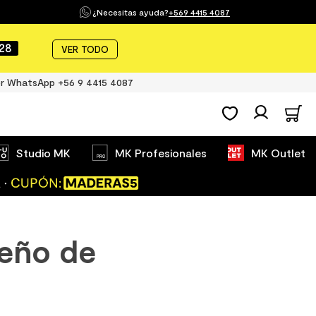
¿Necesitas ayuda?
+569 4415 4087
26
VER TODO
r WhatsApp +56 9 4415 4087
Studio MK
MK Profesionales
MK Outlet
seño de