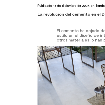
Publicado 16 de diciembre de 2024 en
Tende
8
.
receptaculo
La revolución del cemento en el D
9
.
spc
10
.
columna ducha
El cemento ha dejado de
estilo en el diseño de in
otros materiales lo han