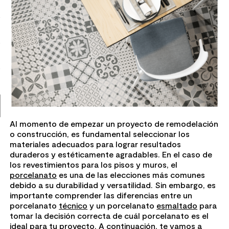
7
.
piso vinilico
8
.
receptaculo
9
.
spc
10
.
columna ducha
Al momento de empezar un proyecto de remodelación
o construcción, es fundamental seleccionar los
materiales adecuados para lograr resultados
duraderos y estéticamente agradables. En el caso de
los revestimientos para los pisos y muros, el
porcelanato
es una de las elecciones más comunes
debido a su durabilidad y versatilidad. Sin embargo, es
importante comprender las diferencias entre un
porcelanato
técnico
y un porcelanato
esmaltado
para
tomar la decisión correcta de cuál porcelanato es el
ideal para tu proyecto. A continuación, te vamos a