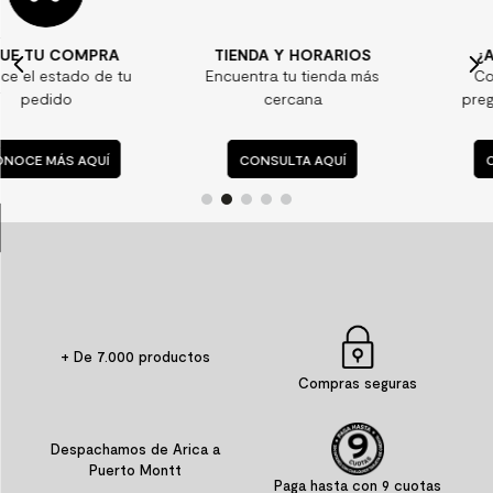
7
.
piso vinilico
TIENDA Y HORARIOS
¿ALGUNA DUDA?
8
.
receptaculo
Encuentra tu tienda más
Consulta nuestras
9
.
spc
cercana
preguntas frecuentes
10
.
columna ducha
CONSULTA AQUÍ
CONSULTA AQUÍ
+ De 7.000 productos
Compras seguras
Despachamos de Arica a
Puerto Montt
Paga hasta con 9 cuotas