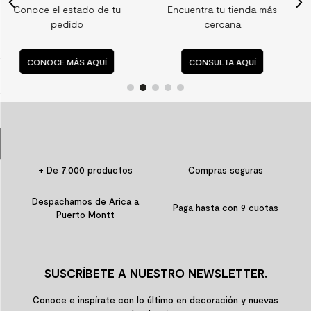
de tu
Encuentra tu tienda más
Consulta nuestr
9
.
spc
cercana
preguntas frecue
10
.
columna ducha
UÍ
CONSULTA AQUÍ
CONSULTA AQU
+ De 7.000 productos
Compras seguras
Despachamos de Arica a
Paga hasta con 9 cuotas
Puerto Montt
SUSCRÍBETE A NUESTRO NEWSLETTER.
Conoce e inspírate con lo último en decoración y nuevas