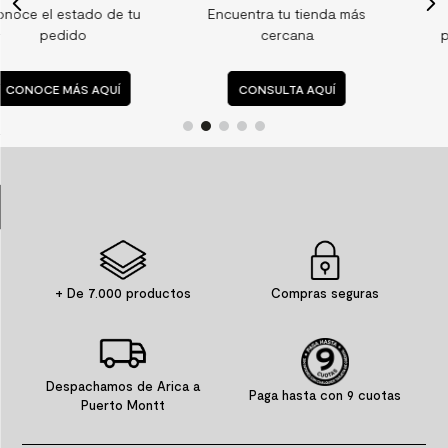
u
Encuentra tu tienda más
Consulta nuestras
9
.
spc
cercana
preguntas frecuentes
10
.
columna ducha
CONSULTA AQUÍ
CONSULTA AQUÍ
+ De 7.000 productos
Compras seguras
Despachamos de Arica a
Paga hasta con 9 cuotas
Puerto Montt