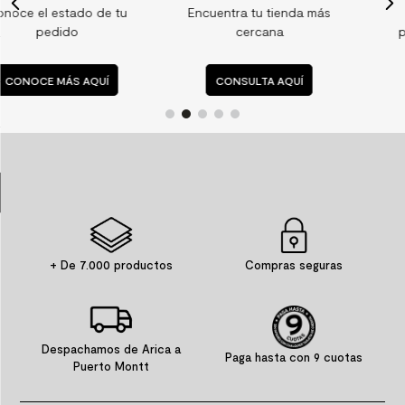
u
Encuentra tu tienda más
Consulta nuestras
9
.
spc
cercana
preguntas frecuentes
10
.
columna ducha
CONSULTA AQUÍ
CONSULTA AQUÍ
+ De 7.000 productos
Compras seguras
Despachamos de Arica a
Paga hasta con 9 cuotas
Puerto Montt