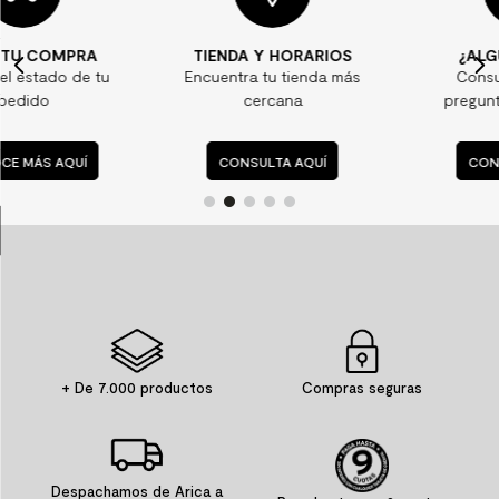
7
.
piso vinilico
TIENDA Y HORARIOS
¿ALGUNA DUDA?
8
.
receptaculo
Encuentra tu tienda más
Consulta nuestras
9
.
spc
cercana
preguntas frecuentes
10
.
columna ducha
CONSULTA AQUÍ
CONSULTA AQUÍ
+ De 7.000 productos
Compras seguras
Despachamos de Arica a