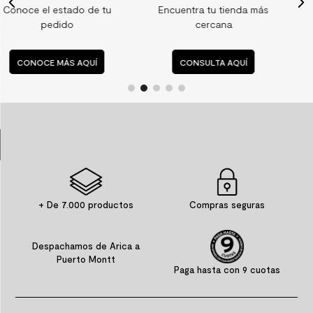
tu
Encuentra tu tienda más
Consulta nuestras
9
.
spc
cercana
preguntas frecuente
10
.
columna ducha
CONSULTA AQUÍ
CONSULTA AQUÍ
+ De 7.000 productos
Compras seguras
Despachamos de Arica a
Puerto Montt
Paga hasta con 9 cuotas