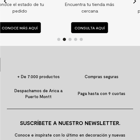
tu
Encuentra tu tienda más
Consulta nuestras
9
.
spc
cercana
preguntas frecuente
10
.
columna ducha
CONSULTA AQUÍ
CONSULTA AQUÍ
+ De 7.000 productos
Compras seguras
Despachamos de Arica a
Paga hasta con 9 cuotas
Puerto Montt
SUSCRÍBETE A NUESTRO NEWSLETTER.
Conoce e inspírate con lo último en decoración y nuevas