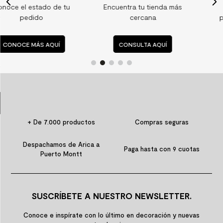
u
Encuentra tu tienda más
Consulta nuestras
9
.
spc
cercana
preguntas frecuentes
10
.
columna ducha
CONSULTA AQUÍ
CONSULTA AQUÍ
+ De 7.000 productos
Compras seguras
Despachamos de Arica a
Paga hasta con 9 cuotas
Puerto Montt
SUSCRÍBETE A NUESTRO NEWSLETTER.
Conoce e inspírate con lo último en decoración y nuevas