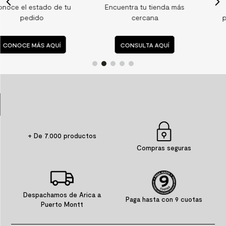
tu
Encuentra tu tienda más
Consulta nuestras
9
.
spc
cercana
preguntas frecuente
10
.
columna ducha
CONSULTA AQUÍ
CONSULTA AQUÍ
+ De 7.000 productos
Compras seguras
Despachamos de Arica a
Paga hasta con 9 cuotas
Puerto Montt