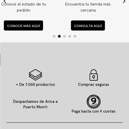
u
Encuentra tu tienda más
Consulta nuestras
9
.
spc
cercana
preguntas frecuentes
10
.
columna ducha
CONSULTA AQUÍ
CONSULTA AQUÍ
+ De 7.000 productos
Compras seguras
Despachamos de Arica a
Puerto Montt
Paga hasta con 9 cuotas