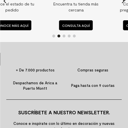
u
Encuentra tu tienda más
Consulta nuestras
9
.
spc
cercana
preguntas frecuentes
10
.
columna ducha
CONSULTA AQUÍ
CONSULTA AQUÍ
+ De 7.000 productos
Compras seguras
Despachamos de Arica a
Paga hasta con 9 cuotas
Puerto Montt
SUSCRÍBETE A NUESTRO NEWSLETTER.
Conoce e inspírate con lo último en decoración y nuevas