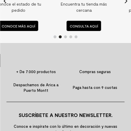
tu
Encuentra tu tienda más
Consulta nuestras
9
.
spc
cercana
preguntas frecuente
10
.
columna ducha
CONSULTA AQUÍ
CONSULTA AQUÍ
+ De 7.000 productos
Compras seguras
Despachamos de Arica a
Paga hasta con 9 cuotas
Puerto Montt
SUSCRÍBETE A NUESTRO NEWSLETTER.
Conoce e inspírate con lo último en decoración y nuevas