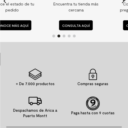
Encuentra tu tienda más
Consulta nuestras
9
.
spc
cercana
preguntas frecuentes
10
.
columna ducha
CONSULTA AQUÍ
CONSULTA AQUÍ
+ De 7.000 productos
Compras seguras
Despachamos de Arica a
Paga hasta con 9 cuotas
Puerto Montt