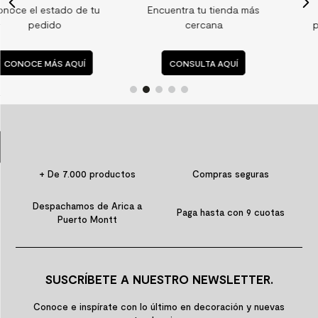
tu
Encuentra tu tienda más
Consulta nuestras
9
.
spc
cercana
preguntas frecuente
10
.
columna ducha
CONSULTA AQUÍ
CONSULTA AQUÍ
+ De 7.000 productos
Compras seguras
Despachamos de Arica a
Paga hasta con 9 cuotas
Puerto Montt
SUSCRÍBETE A NUESTRO NEWSLETTER.
Conoce e inspírate con lo último en decoración y nuevas