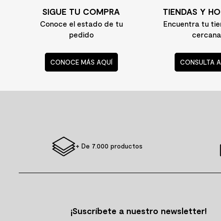
SIGUE TU COMPRA
TIENDAS Y HO
10
.
columna ducha
Conoce el estado de tu
Encuentra tu ti
pedido
cercana
CONOCE MÁS AQUÍ
CONSULTA A
+ De 7.000 productos
¡Suscríbete a nuestro newsletter!