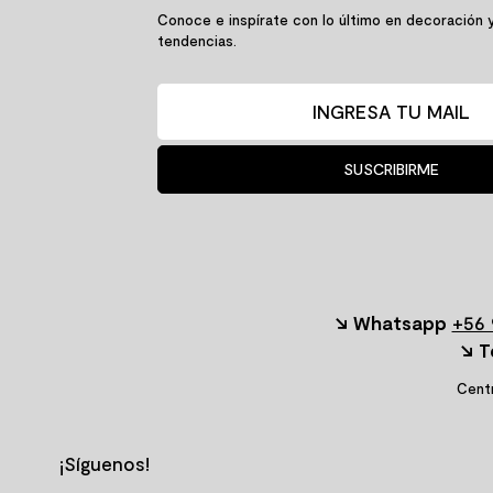
Conoce e inspírate con lo último en decoración 
tendencias.
SUSCRIBIRME
↘ Whatsapp
+56 
↘ T
Centr
¡Síguenos!