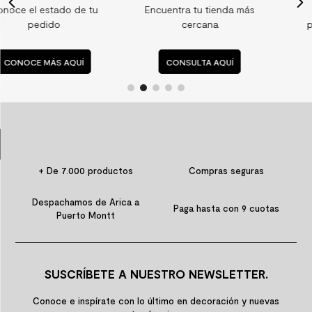
tu
Encuentra tu tienda más
Consulta nuestras
9
.
spc
cercana
preguntas frecuente
10
.
columna ducha
CONSULTA AQUÍ
CONSULTA AQUÍ
+ De 7.000 productos
Compras seguras
Despachamos de Arica a
Paga hasta con 9 cuotas
Puerto Montt
SUSCRÍBETE A NUESTRO NEWSLETTER.
Conoce e inspírate con lo último en decoración y nuevas