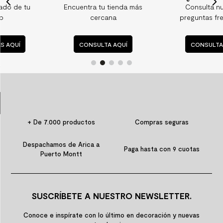
Encuentra tu tienda más
Consulta nuestras
9
.
spc
cercana
preguntas frecuentes
10
.
columna ducha
CONSULTA AQUÍ
CONSULTA AQUÍ
+ De 7.000 productos
Compras seguras
Despachamos de Arica a
Paga hasta con 9 cuotas
Puerto Montt
SUSCRÍBETE A NUESTRO NEWSLETTER.
Conoce e inspírate con lo último en decoración y nuevas