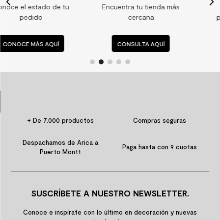
u
Encuentra tu tienda más
Consulta nuestras
9
.
spc
cercana
preguntas frecuentes
10
.
columna ducha
CONSULTA AQUÍ
CONSULTA AQUÍ
+ De 7.000 productos
Compras seguras
Despachamos de Arica a
Paga hasta con 9 cuotas
Puerto Montt
SUSCRÍBETE A NUESTRO NEWSLETTER.
Conoce e inspírate con lo último en decoración y nuevas