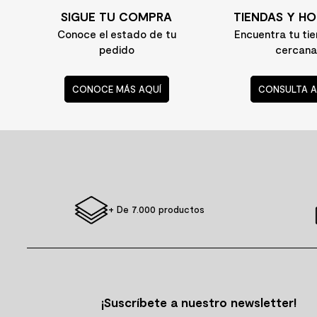
SIGUE TU COMPRA
TIENDAS Y HO
10
.
columna ducha
Conoce el estado de tu
Encuentra tu ti
pedido
cercana
CONOCE MÁS AQUÍ
CONSULTA A
+ De 7.000 productos
¡Suscríbete a nuestro newsletter!