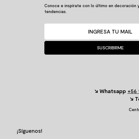
Conoce e inspírate con lo último en decoración 
tendencias.
SUSCRIBIRME
↘ Whatsapp
+56 
↘ T
Centr
¡Síguenos!