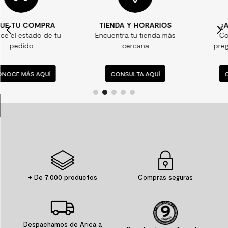
7
.
piso vinilico
TIENDA Y HORARIOS
¿ALGUNA DUDA?
8
.
receptaculo
Encuentra tu tienda más
Consulta nuestras
9
.
spc
cercana
preguntas frecuentes
10
.
columna ducha
CONSULTA AQUÍ
CONSULTA AQUÍ
+ De 7.000 productos
Compras seguras
Despachamos de Arica a