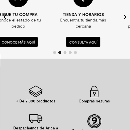
7
.
piso vinilico
TIENDA Y HORARIOS
¿ALGUNA DUDA?
8
.
receptaculo
u
Encuentra tu tienda más
Consulta nuestras
9
.
spc
cercana
preguntas frecuentes
10
.
columna ducha
CONSULTA AQUÍ
CONSULTA AQUÍ
+ De 7.000 productos
Compras seguras
Despachamos de Arica a