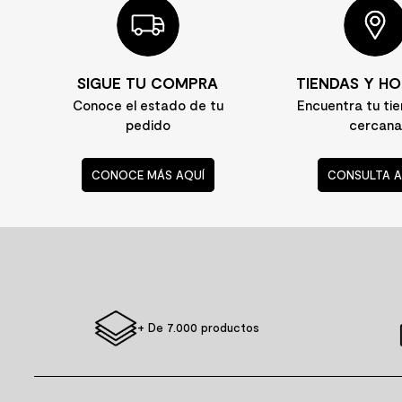
8
.
receptaculo
9
.
spc
SIGUE TU COMPRA
TIENDAS Y HO
10
.
columna ducha
Conoce el estado de tu
Encuentra tu ti
pedido
cercana
CONOCE MÁS AQUÍ
CONSULTA A
+ De 7.000 productos