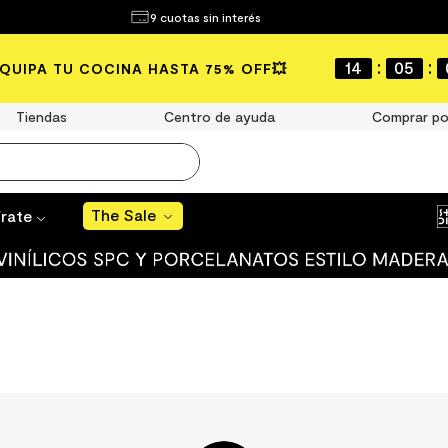
¿Qué estás buscando?
9 cuotas sin interés
The Sale
:
:
14
05
EQUIPA TU COCINA HASTA 75% OFF💥
MÁS BUSCADOS
año
Tiendas
Centro de ayuda
Comprar po
s
The Sale
 muro
írate
ato mate
ico
ulo
ducha