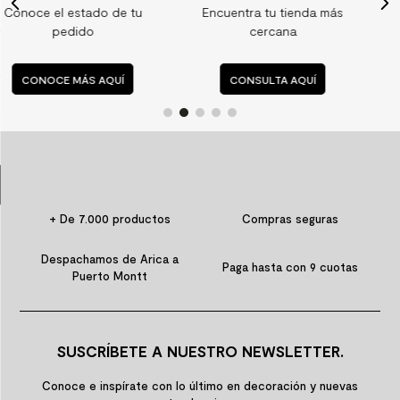
tu
Encuentra tu tienda más
Consulta nuestras
9
.
spc
cercana
preguntas frecuente
10
.
columna ducha
CONSULTA AQUÍ
CONSULTA AQUÍ
+ De 7.000 productos
Compras seguras
Despachamos de Arica a
Paga hasta con 9 cuotas
Puerto Montt
SUSCRÍBETE A NUESTRO NEWSLETTER.
Conoce e inspírate con lo último en decoración y nuevas