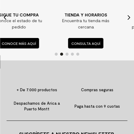
7
.
piso vinilico
TIENDA Y HORARIOS
¿ALGUNA DUDA?
8
.
receptaculo
tu
Encuentra tu tienda más
Consulta nuestras
9
.
spc
cercana
preguntas frecuente
10
.
columna ducha
CONSULTA AQUÍ
CONSULTA AQUÍ
+ De 7.000 productos
Compras seguras
Despachamos de Arica a
Paga hasta con 9 cuotas
Puerto Montt