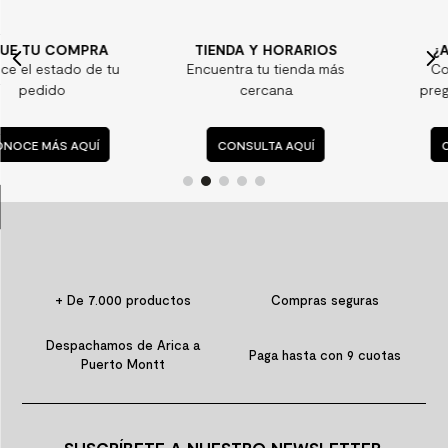
7
.
piso vinilico
TIENDA Y HORARIOS
¿ALGUNA DUDA?
8
.
receptaculo
tu
Encuentra tu tienda más
Consulta nuestras
9
.
spc
cercana
preguntas frecuente
10
.
columna ducha
CONSULTA AQUÍ
CONSULTA AQUÍ
+ De 7.000 productos
Compras seguras
Despachamos de Arica a
Paga hasta con 9 cuotas
Puerto Montt