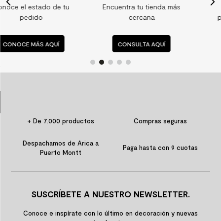
u
Encuentra tu tienda más
Consulta nuestras
9
.
spc
cercana
preguntas frecuentes
10
.
columna ducha
CONSULTA AQUÍ
CONSULTA AQUÍ
+ De 7.000 productos
Compras seguras
Despachamos de Arica a
Paga hasta con 9 cuotas
Puerto Montt
SUSCRÍBETE A NUESTRO NEWSLETTER.
Conoce e inspírate con lo último en decoración y nuevas