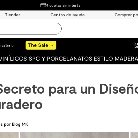
¿Qué estás buscando?
9 cuotas sin interés
The Sale
Tiendas
Centro de ayuda
Comprar po
MÁS BUSCADOS
año
The Sale
írate
s
 muro
Secreto para un Diseñ
ato mate
ico
radero
ulo
es
por Blog MK
ducha