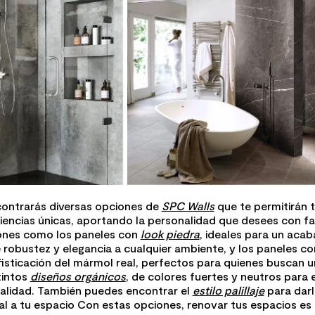
ontrarás diversas opciones de
SPC Walls
que te permitirán 
encias únicas, aportando la personalidad que desees con faci
ones como los paneles con
look piedra
, ideales para un acab
 robustez y elegancia a cualquier ambiente, y los paneles c
fisticación del mármol real, perfectos para quienes buscan u
tintos
diseños orgánicos
, de colores fuertes y neutros para 
alidad. También puedes encontrar el
estilo palillaje
para darl
nal a tu espacio Con estas opciones, renovar tus espacios es