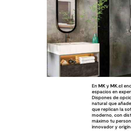
En
MK
y
MK.cl
enc
espacios en experi
Dispones de opci
natural que añade
que replican la so
moderno, con dis
máximo tu person
innovador y origi