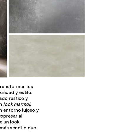
transformar tus
lidad y estilo.
ado rústico y
on
look mármol
,
n entorno lujoso y
expresar al
e un look
 más sencillo que