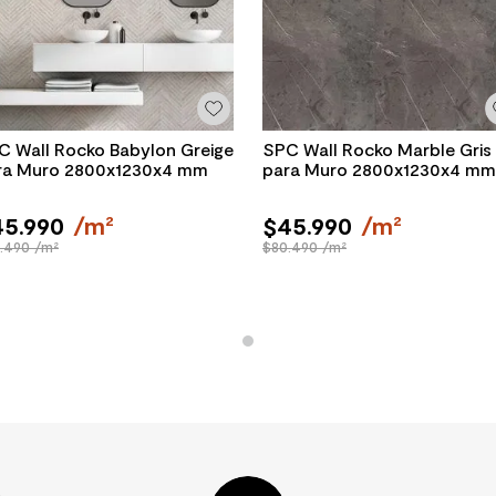
C Wall Rocko Babylon Greige
SPC Wall Rocko Marble Gris
ra Muro 2800x1230x4 mm
para Muro 2800x1230x4 mm
45
.
990
/
m²
$
45
.
990
/
m²
.490 /m²
$80.490 /m²