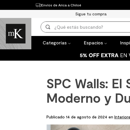
Envíos de Arica a Chiloé
Categorías
Espacios
Inspírate
Sigue tu compra
TÉRMINOS 
¿Qué estás buscando?
1
.
mueble b
TÉRMINOS MÁS BUSCADOS
2
.
mampara
Categorías
Espacios
Insp
1
.
mueble baño
3
.
lavaplato
2
.
mampara
4
.
ceramica
3
.
lavaplatos
5
.
espejo
SPC Walls: El 
4
.
ceramica muro
6
.
porcelan
5
.
espejo
7
.
piso vinil
Moderno y Du
6
.
porcelanato mate
8
.
receptac
7
.
piso vinilico
9
.
spc
Publicado 14 de agosto de 2024 en
Interior
8
.
receptaculo
10
.
columna 
9
.
spc