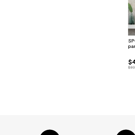
SP
pa
$
$80