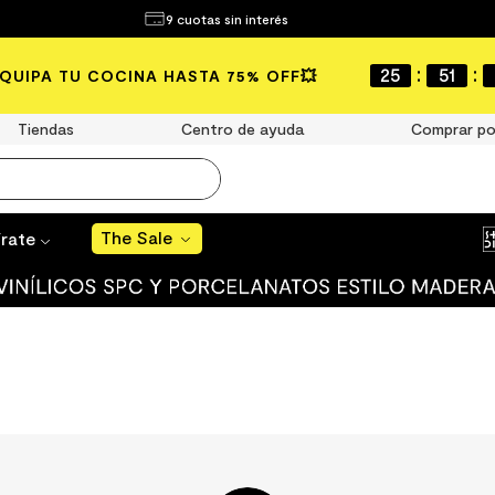
¿Qué estás buscando?
9 cuotas sin interés
The Sale
:
:
25
51
EQUIPA TU COCINA HASTA 75% OFF💥
MÁS BUSCADOS
año
Tiendas
Centro de ayuda
Comprar po
s
The Sale
 muro
írate
ato mate
ico
ulo
ducha