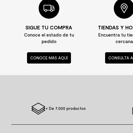
8
.
receptaculo
9
.
spc
SIGUE TU COMPRA
TIENDAS Y HO
10
.
columna ducha
Conoce el estado de tu
Encuentra tu ti
pedido
cercana
CONOCE MÁS AQUÍ
CONSULTA A
+ De 7.000 productos