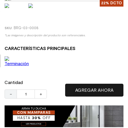
22%
DCTO
8
.
receptaculo
9
.
spc
10
.
columna ducha
:
BRG-03-0008
*Las imágenes y descripción del producto son referenciales.
CARACTERÍSTICAS PRINCIPALES
Cantidad
－
＋