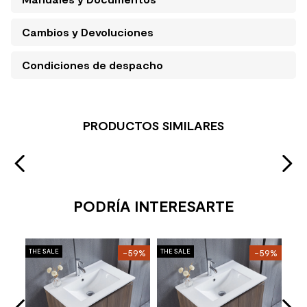
Cambios y Devoluciones
Condiciones de despacho
PRODUCTOS SIMILARES
PODRÍA INTERESARTE
Mue
Klip
THE SALE
-59%
THE SALE
-59%
THE 
Mue
con
Pue
Stoc