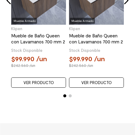
9
24
Mueble Armado
Mueble Armado
Klipen
Klipen
Mueble de Baño Queen
Mueble de Baño Queen
con Lavamanos 700 mm 2
con Lavamanos 700 mm 2
Puertas Choco
Puertas Choco
Stock Disponible
Stock Disponible
99.990
/un
99.990
/un
242.560
/un
242.560
/un
VER PRODUCTO
VER PRODUCTO