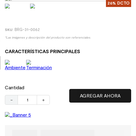
26%
DCTO
8
.
receptaculo
9
.
spc
10
.
columna ducha
:
BRG-31-0062
*Las imágenes y descripción del producto son referenciales.
CARACTERÍSTICAS PRINCIPALES
Cantidad
－
＋