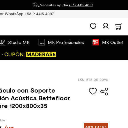
¿Necesitas ayuda?
+569 4415 4087
or WhatsApp +56 9 4415 4087
Studio MK
MK Profesionales
MK Outlet
:
BTE-05-0096
áculo con Soporte
ón Acústica Bettefloor
re 1200x800x35
ible
0
/
un
48%
DCTO