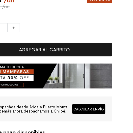
0 /un
＋
AGREGAR AL CARRITO
spachos desde Arica a Puerto Montt.
CALCULAR ENVÍO
demás ahora despachamos a Chiloé.
e pago disponibles