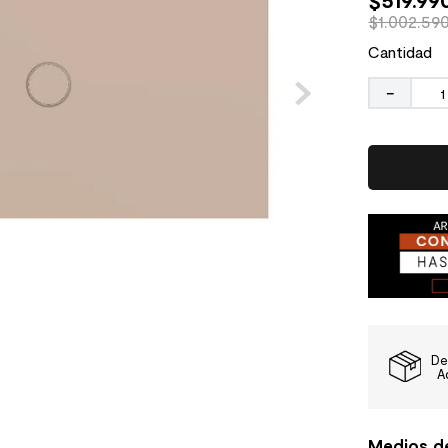
$1.002.59
Cantidad
－
De
A
Medios d