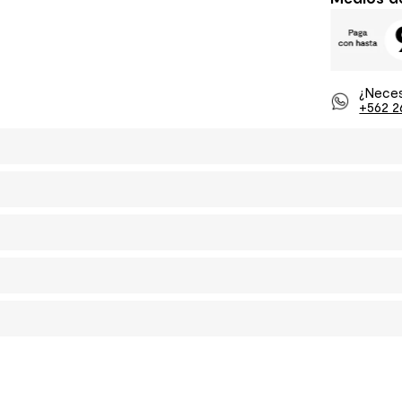
¿Neces
+562 2