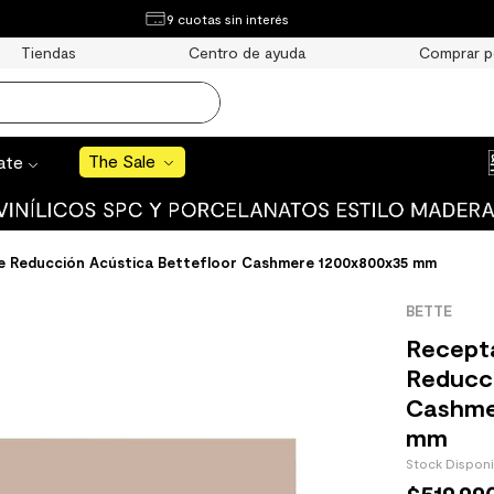
¿Qué estás buscando?
9 cuotas sin interés
e Sale
Tiendas
Centro de ayuda
Comprar p
S BUSCADOS
o
The Sale
rate
e Reducción Acústica Bettefloor Cashmere 1200x800x35 mm
uro
BETTE
 mate
Recept
Reducci
Cashme
mm
Stock Dispon
cha
$
519
.
99