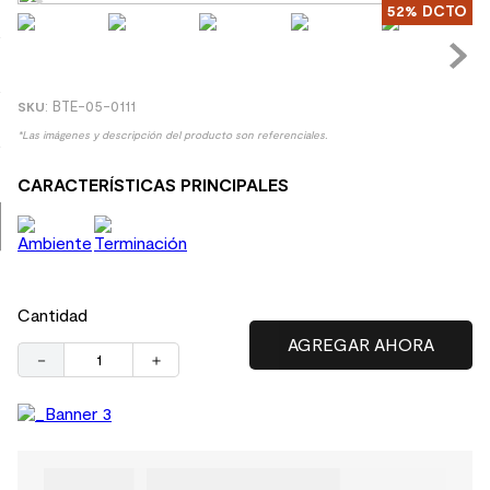
52%
DCTO
8
.
receptaculo
9
.
spc
10
.
columna ducha
:
BTE-05-0111
*Las imágenes y descripción del producto son referenciales.
CARACTERÍSTICAS PRINCIPALES
Cantidad
－
＋