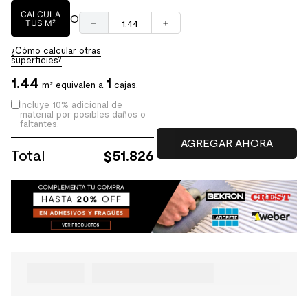
CALCULA
O
－
＋
TUS M²
¿Cómo calcular otras
superficies?
1.44
1
m² equivalen a
cajas.
Incluye 10% adicional de
material por posibles daños o
faltantes.
Total
$
51.826