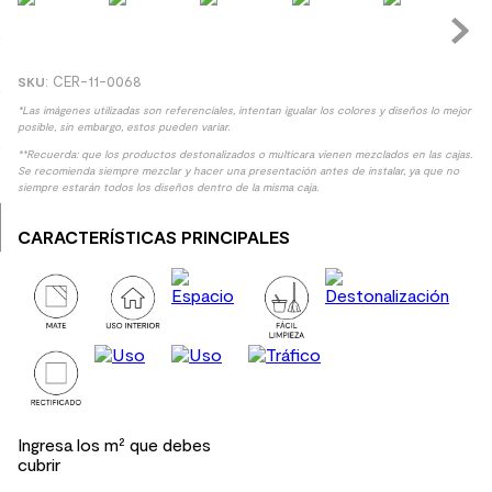
9
.
spc
10
.
columna ducha
:
CER-11-0068
*Las imágenes utilizadas son referenciales, intentan igualar los colores y diseños lo mejor
posible, sin embargo, estos pueden variar.
**Recuerda: que los productos destonalizados o multicara vienen mezclados en las cajas.
Se recomienda siempre mezclar y hacer una presentación antes de instalar, ya que no
siempre estarán todos los diseños dentro de la misma caja.
CARACTERÍSTICAS PRINCIPALES
Ingresa los m² que debes
cubrir