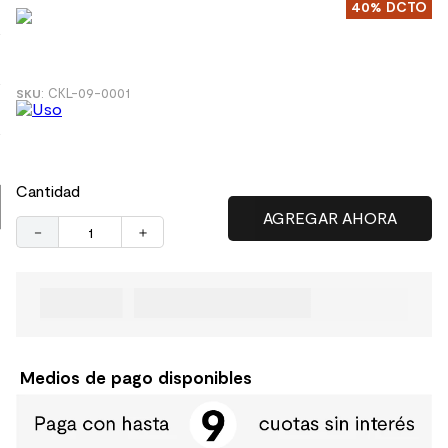
40%
DCTO
9
.
spc
10
.
columna ducha
:
CKL-09-0001
Cantidad
－
＋
Medios de pago disponibles