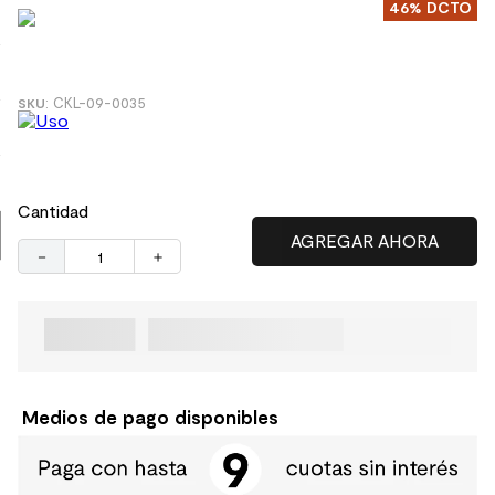
46%
DCTO
9
.
spc
10
.
columna ducha
:
CKL-09-0035
Cantidad
－
＋
Medios de pago disponibles